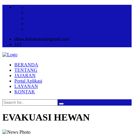
dinas.kebakaran@gmail.com
112
BERANDA
TENTANG
JAJARAN
Portal Aplikasi
LAYANAN
KONTAK
EVAKUASI HEWAN