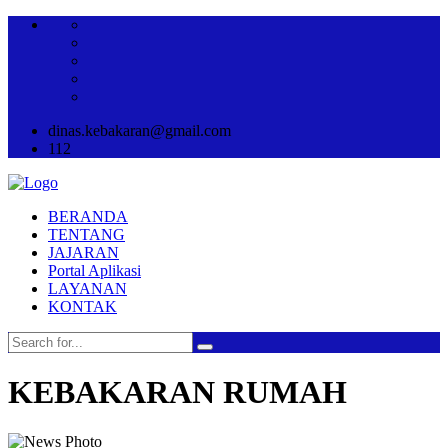
dinas.kebakaran@gmail.com
112
BERANDA
TENTANG
JAJARAN
Portal Aplikasi
LAYANAN
KONTAK
KEBAKARAN RUMAH